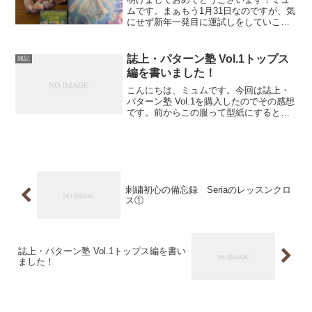
ムです。まぁもう1月31日なのですが、気
にせず新年一発目に運試しをしていこう
と思います。新年一発目！運試しのブラ
インドボックス開封！！今回は去年頼ん
でいたブラインドボックスが届いたので
誌上・パターン塾 Vol.1トップス
雑記
開封していこうと思い...
編を書いました！
こんにちは、ミュムです。今回は誌上・
パターン塾 Vol.1を購入したのでその感想
です。前からこの服って型紙にするとど
うなるんだろうなぁって疑問があったの
ですが、この本はそんな疑問の答えが載
っていました。このシリーズ、Vol.1から
5まである...
刺繍初心の備忘録 Seriaのレッスンクロ
ス①
誌上・パターン塾 Vol.1トップス編を書い
ました！