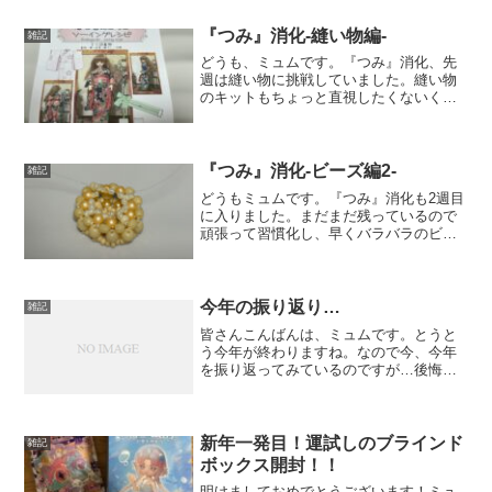
とはすなわち、買い込んで作りもしてい
ない手芸キットのこと。まだ...
『つみ』消化-縫い物編-
雑記
どうも、ミュムです。『つみ』消化、先
週は縫い物に挑戦していました。縫い物
のキットもちょっと直視したくないくら
いに貯め込んでいました…ちょんと数え
ていませんが20は超えている気がしま
す。こんなに貯め込んで、一体私は何が
したかったのでしょうか…...
『つみ』消化-ビーズ編2-
雑記
どうもミュムです。『つみ』消化も2週目
に入りました。まだまだ残っているので
頑張って習慣化し、早くバラバラのビー
ズ状態じゃなくて可愛いモチーフの状態
に変えていきたいものです。引き続きビ
ーズ週間ではシューニュを作っていきま
す。先週は色々用事があ...
今年の振り返り…
雑記
皆さんこんばんは、ミュムです。とうと
う今年が終わりますね。なので今、今年
を振り返ってみているのですが…後悔ば
かりです。せっかく今年の夏にこのブロ
グを始めてみたのに全然記事を書いてい
ないですし、刺繍も途中で止まってます
し…あんなこと書こうとか...
新年一発目！運試しのブラインド
雑記
ボックス開封！！
明けましておめでとうございます！ミュ