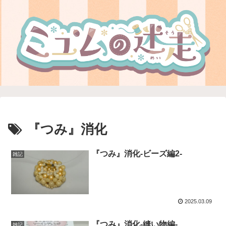
『つみ』消化
『つみ』消化-ビーズ編2-
雑記
2025.03.09
『つみ』消化-縫い物編-
雑記